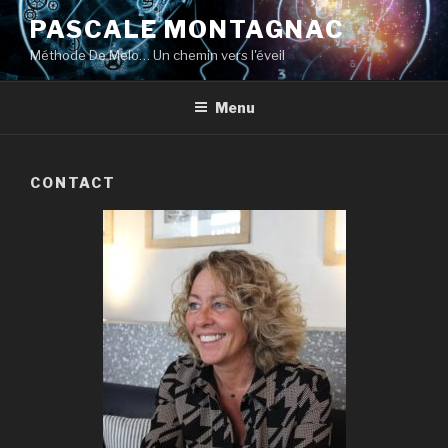
Aller
PASCALE MONTAGNAC
au
Méthode De Melo… Un chemin vers l'éveil
contenu
principal
Menu
CONTACT